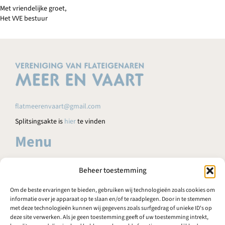
Met vriendelijke groet,
Het VVE bestuur
flatmeerenvaart@gmail.com
Splitsingsakte is
hier
te vinden
Menu
HOME
Beheer toestemming
AGENDA
Om de beste ervaringen te bieden, gebruiken wij technologieën zoals cookies om
NIEUWS
informatie over je apparaat op te slaan en/of te raadplegen. Door in te stemmen
met deze technologieën kunnen wij gegevens zoals surfgedrag of unieke ID's op
FAQ
deze site verwerken. Als je geen toestemming geeft of uw toestemming intrekt,