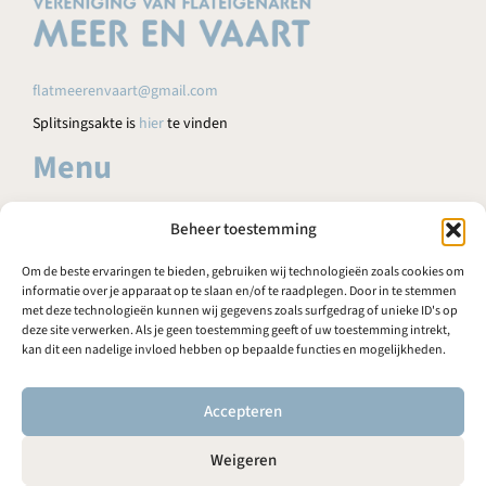
flatmeerenvaart@gmail.com
Splitsingsakte is
hier
te vinden
Menu
HOME
Beheer toestemming
AGENDA
Om de beste ervaringen te bieden, gebruiken wij technologieën zoals cookies om
NIEUWS
informatie over je apparaat op te slaan en/of te raadplegen. Door in te stemmen
met deze technologieën kunnen wij gegevens zoals surfgedrag of unieke ID's op
FAQ
deze site verwerken. Als je geen toestemming geeft of uw toestemming intrekt,
kan dit een nadelige invloed hebben op bepaalde functies en mogelijkheden.
RENOVATIES
PROPORTAAL
Accepteren
CONTACT
Weigeren